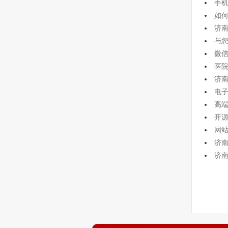
手
如
济南
与
微
医
济
电
高
开
网
济
济