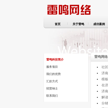
首页
关于雷鸣
成功案例
雷鸣网络
雷鸣科技简介
服务项目
社
济南
我们的优势
模
汇款方式
在
招贤纳士
济
联系我们
解读
分